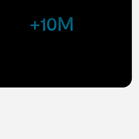
+10M
Notre plateforme traite en continu des
millions de points de données pour
affiner les recommandations, détecter
urs
les anomalies, et améliorer l'efficacité en
temps réel.