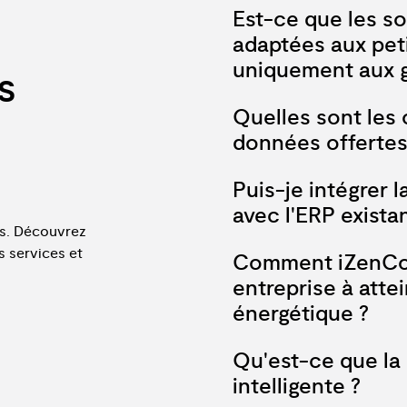
Est-ce que les s
adaptées aux pet
uniquement aux g
s
Nos solutions sont modula
Quelles sont les
grandes entreprises. Que
données offertes
organisation, nous propos
solutions évolutives pour
Vous avez le choix entre
Puis-je intégrer 
spécifiques, tout en vous 
pouvez opter pour un stoc
efficacité.
avec l'ERP exista
restent sous votre contrôl
es. Découvrez
avez besoin de flexibilité 
Oui ! La plateforme d'iZe
s services et
Comment iZenCon
sécurité des données est n
les systèmes ERP existant
entreprise à atte
énergétiques et les proces
énergétique ?
intégration améliore l'app
des consommations, offran
iZenConcept propose des 
vos performances énergét
Qu'est-ce que la
consommation énergétique
intelligente ?
renouvelables. Grâce à la r