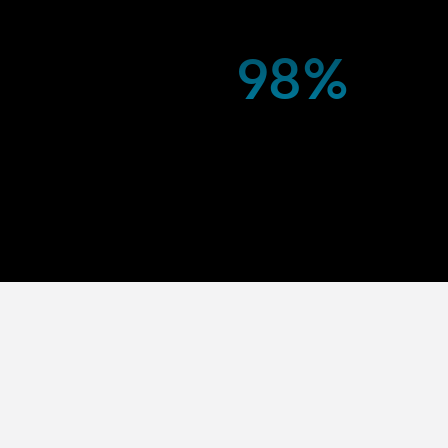
98%
s et particuliers pour les
Nos clients saluent notre
aliser des économies
accompagnement sur mesure, la
atière d'efficacité
simplicité d’utilisation de notre
 à offrir des solutions
plateforme, et l’impact réel sur le
objectifs de durabilité.