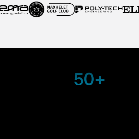
50+
Des bâtiments tertiaires, industrie
résidentiels ont bénéficié de nos
solutions, avec des optimisation
concrètes sur leurs performanc
énergétiques et leur autonomie.