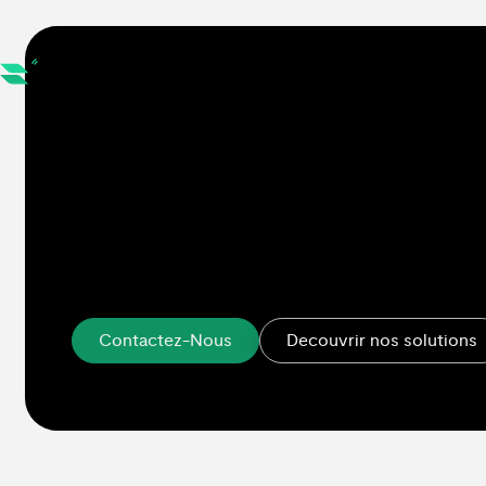
Votre partenai
consommation 
responsable.
Contactez-Nous
Contactez-Nous
Decouvrir nos solutions
Decouvrir nos solutions