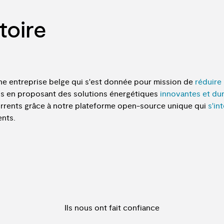
toire
n
e
e
n
t
r
e
p
r
i
s
e
b
e
l
g
e
q
u
i
s
'
e
s
t
d
o
n
n
é
e
p
o
u
r
m
i
s
s
i
o
n
d
e
r
é
d
u
i
r
e
n
s
e
n
p
r
o
p
o
s
a
n
t
d
e
s
s
o
l
u
t
i
o
n
s
é
n
e
r
g
é
t
i
q
u
e
s
i
n
n
o
v
a
n
t
e
s
e
t
d
u
u
r
r
e
n
t
s
g
r
â
c
e
à
n
o
t
r
e
p
l
a
t
e
f
o
r
m
e
o
p
e
n
-
s
o
u
r
c
e
u
n
i
q
u
e
q
u
i
s
'
i
n
t
e
n
t
s
.
Ils nous ont fait confiance