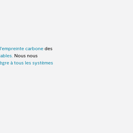
l
'
e
m
p
r
e
i
n
t
e
c
a
r
b
o
n
e
d
e
s
r
a
b
l
e
s
.
N
o
u
s
n
o
u
s
è
g
r
e
à
t
o
u
s
l
e
s
s
y
s
t
è
m
e
s