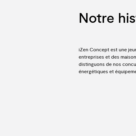
Notre his
i
Z
e
n
C
o
n
c
e
p
t
e
s
t
u
n
e
j
e
u
e
n
t
r
e
p
r
i
s
e
s
e
t
d
e
s
m
a
i
s
o
d
i
s
t
i
n
g
u
o
n
s
d
e
n
o
s
c
o
n
c
é
n
e
r
g
é
t
i
q
u
e
s
e
t
é
q
u
i
p
e
m