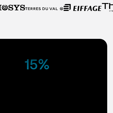
15%
ls et
Grâce à notre régulation intelligente et
nos recommandations personnalisées,
s
nos clients constatent une réduction
es
significative de leurs factures
énergétiques dès les premiers mois.