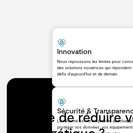
Innovation
Nous repoussons les limites pour conc
des solutions novatrices qui répondent
défis d’aujourd’hui et de demain.
Sécurité & Transparen
Envie de réduire v
La sécurité est notre priorité absolue, 
protéger vos données, vos équipement