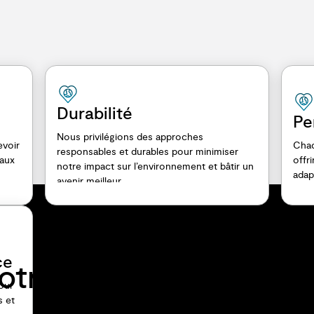
Durabilité
Pe
Nous privilégions des approches
evoir
Chaq
responsables et durables pour minimiser
 aux
offr
notre impact sur l’environnement et bâtir un
adap
avenir meilleur.
ce
otre facture
pour
s et